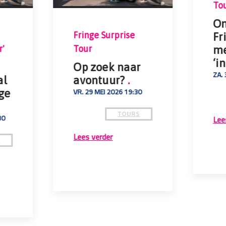
Tou
On
Fringe Surprise
Fr
r'
Tour
me
‘i
Op zoek naar
ZA.
al
avontuur?
.
VR. 29 MEI 2026 19:30
ge
TOURS
30
Lee
Lees verder
S