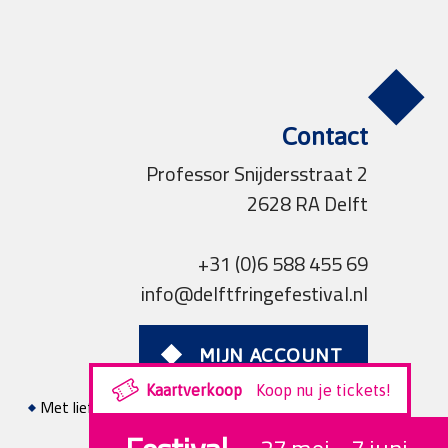
Contact
Professor Snijdersstraat 2
2628 RA Delft
+31 (0)6 588 455 69
info@delftfringefestival.nl
MIJN ACCOUNT
Kaartverkoop
Koop nu je tickets!
Met liefde voor theater gerealiseerd door
Studio
Projectie