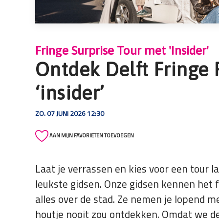
die
een
schermlezer
gebruiken;
Fringe Surprise Tour met 'Insider'
Druk
Ontdek Delft Fringe 
op
Control-
‘insider’
F10
om
ZO. 07 JUNI 2026 12:30
een
toegankelijkheidsmenu
AAN MIJN FAVORIETEN TOEVOEGEN
te
openen.
Laat je verrassen en kies voor een tour l
leukste gidsen. Onze gidsen kennen het 
alles over de stad. Ze nemen je lopend m
houtje nooit zou ontdekken. Omdat we de