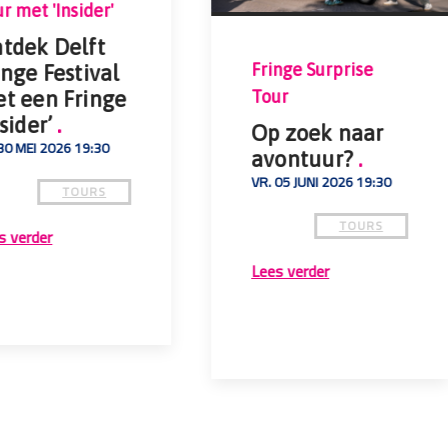
r met 'Insider'
tdek Delft
Fringe Surprise
inge Festival
Tour
t een Fringe
nsider’
.
Op zoek naar
 30 MEI 2026 19:30
avontuur?
.
VR. 05 JUNI 2026 19:30
TOURS
TOURS
s verder
Lees verder