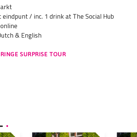
Markt
et eindpunt / inc. 1 drink at The Social Hub
 online
Dutch & English
FRINGE SURPRISE TOUR
L
.