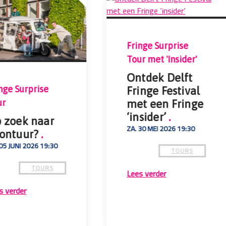
Fringe Surprise
Tour met 'Insider'
Ontdek Delft
nge Surprise
Fringe Festival
ur
met een Fringe
‘insider’
.
 zoek naar
ZA. 30 MEI 2026 19:30
ontuur?
.
05 JUNI 2026 19:30
TOURS
TOURS
Lees verder
s verder