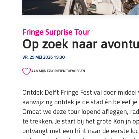
die
een
schermlezer
gebruiken;
Fringe Surprise Tour
Druk
Op zoek naar avontu
op
Control-
VR. 29 MEI 2026 19:30
F10
om
AAN MIJN FAVORIETEN TOEVOEGEN
een
toegankelijkheidsmenu
te
Ontdek Delft Fringe Festival door middel 
openen.
aanwijzing ontdek je de stad én beleef je 
Omdat we deze tour lopend afleggen, ra
te trekken. Je start bij het grote Konijn
ontvangt met een hint naar de eerste loca