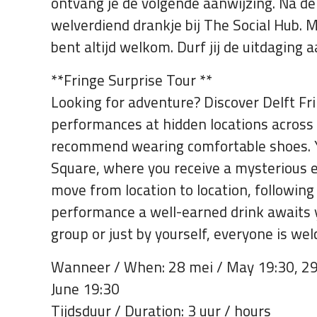
ontvang je de volgende aanwijzing. Na de 
welverdiend drankje bij The Social Hub. M
bent altijd welkom. Durf jij de uitdaging 
**Fringe Surprise Tour **
Looking for adventure? Discover Delft Fri
performances at hidden locations across t
recommend wearing comfortable shoes. Yo
Square, where you receive a mysterious e
move from location to location, following t
performance a well-earned drink awaits y
group or just by yourself, everyone is we
Wanneer / When: 28 mei / May 19:30, 29 m
June 19:30
Tijdsduur / Duration: 3 uur / hours