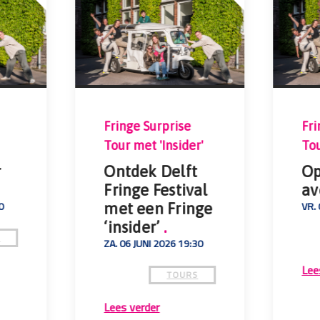
Fringe Surprise
Fri
Tour met 'Insider'
To
r
Ontdek Delft
Op
Fringe Festival
av
0
VR. 
met een Fringe
‘insider’
.
S
ZA. 06 JUNI 2026 19:30
Lee
TOURS
Lees verder