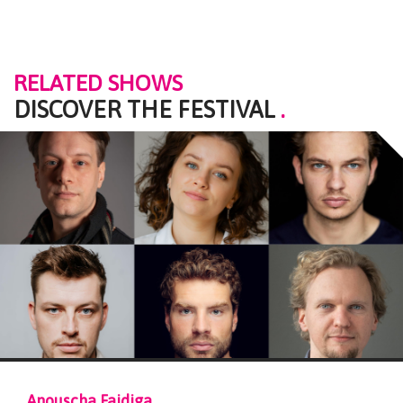
RELATED SHOWS
DISCOVER THE FESTIVAL
.
nouscha Fajdiga