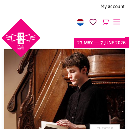
Let
My account
op:
Deze
website
bevat
een
27 MAY — 7 JUNE 2026
toegankelijkheidssysteem.
THEATER