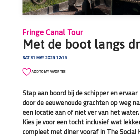
die
een
schermlezer
gebruiken;
Fringe Canal Tour
Druk
Met de boot langs dr
op
Control-
SAT 31 MAY 2025 12:15
F10
om
ADD TO MY FAVORITES
een
toegankelijkheidsmenu
te
Stap aan boord bij de schipper en ervaar 
openen.
door de eeuwenoude grachten op weg naar
een locatie aan of niet ver van het water.
Kies je voor een tocht inclusief wat lekk
compleet met diner vooraf in The Social