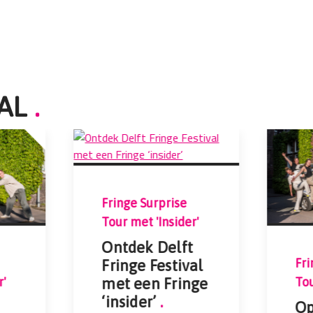
VAL
.
Fringe Surprise
Tour met 'Insider'
Ontdek Delft
Fri
Fringe Festival
r'
To
met een Fringe
‘insider’
.
Op