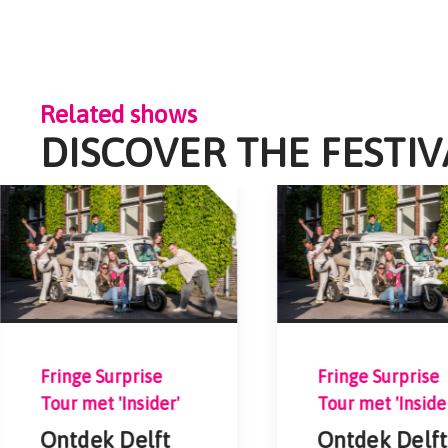
Related shows
DISCOVER THE FESTI
Fringe Surprise
Fringe Surprise
Tour met 'Insider'
Tour met 'Inside
Ontdek Delft
Ontdek Delft