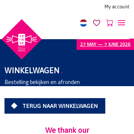
Let
My account
op:
Deze
website
bevat
een
27 MAY — 7 JUNE 2026
toegankelijkheidssysteem.
WINKELWAGEN
.
Bestelling bekijken en afronden
TERUG NAAR WINKELWAGEN
We thank our