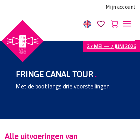
Let
Mijn account
op:
Deze
website
bevat
een
27 MEI — 7 JUNI 2026
toegankelijkheidssysteem.
FRINGE CANAL TOUR
.
Met de boot langs drie voorstellingen
Alle uitvoeringen van