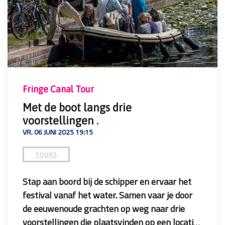
Startpunt /
Starting point:
The Social Hub
Prijs /
Price
: € 59,50 per persoon
Fringe Canal Tour
Met de boot langs drie
voorstellingen
.
VR. 06 JUNI 2025 19:15
TOURS
Stap aan boord bij de schipper en ervaar het
festival vanaf het water. Samen vaar je door
de eeuwenoude grachten op weg naar drie
voorstellingen die plaatsvinden op een locatie