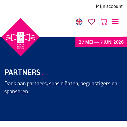
Let
Mijn account
op:
Deze
website
bevat
een
27 MEI — 7 JUNI 2026
toegankelijkheidssysteem.
PARTNERS
.
Dank aan partners, subsidiënten, begunstigers en
sponsoren.