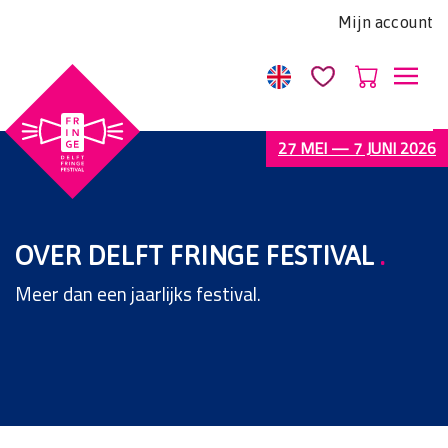
Let
Mijn account
op:
Deze
website
bevat
een
27 MEI — 7 JUNI 2026
toegankelijkheidssysteem.
OVER DELFT FRINGE FESTIVAL
.
Meer dan een jaarlijks festival.