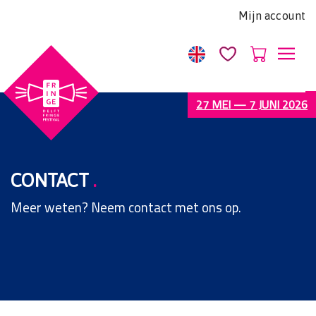
Let
Mijn account
op:
Deze
website
bevat
een
27 MEI — 7 JUNI 2026
toegankelijkheidssysteem.
CONTACT
.
Meer weten? Neem contact met ons op.