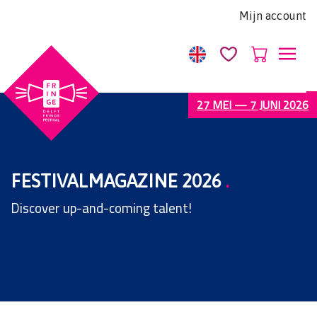
Let
Mijn account
op:
Deze
website
bevat
een
27 MEI — 7 JUNI 2026
toegankelijkheidssysteem.
FESTIVALMAGAZINE 2026
.
Discover up-and-coming talent!