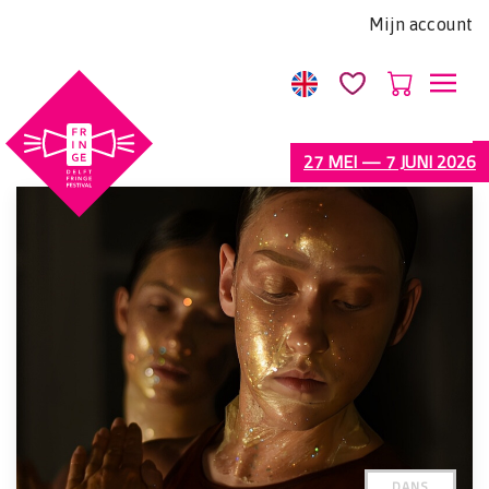
Let
Mijn account
op:
Deze
website
bevat
een
27 MEI — 7 JUNI 2026
toegankelijkheidssysteem.
DANS