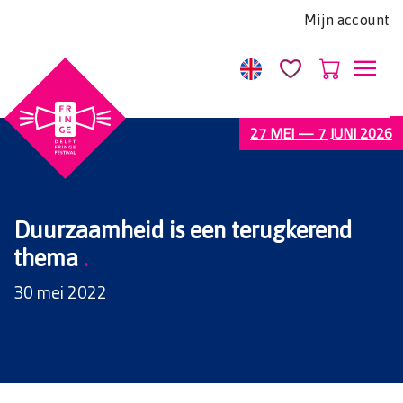
Let
Mijn account
op:
Deze
website
bevat
een
27 MEI — 7 JUNI 2026
toegankelijkheidssysteem.
Duurzaamheid is een terugkerend
thema
.
30 mei 2022