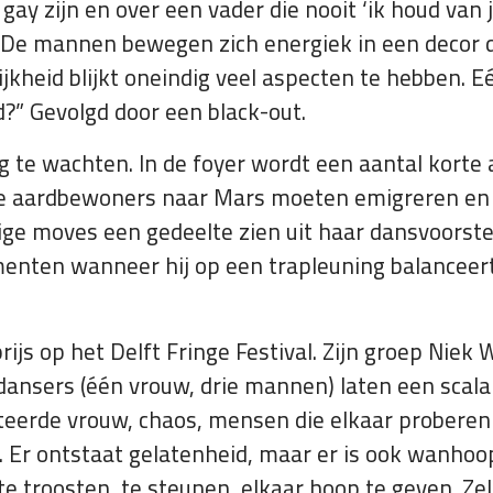
ay zijn en over een vader die nooit ‘ik houd van
De mannen bewegen zich energiek in een decor dat
lijkheid blijkt oneindig veel aspecten te hebben.
d?” Gevolgd door een black-out.
g te wachten. In de foyer wordt een aantal korte 
 alle aardbewoners naar Mars moeten emigreren e
ige moves een gedeelte zien uit haar dansvoorstel
nten wanneer hij op een trapleuning balanceert 
js op het Delft Fringe Festival. Zijn groep Niek
r dansers (één vrouw, drie mannen) laten een scal
teerde vrouw, chaos, mensen die elkaar proberen t
en. Er ontstaat gelatenheid, maar er is ook wanho
r te troosten, te steunen, elkaar hoop te geven. Z