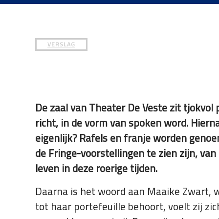
die
een
schermlezer
gebruiken;
VERSLAG
Druk
op
Control-
F10
om
De zaal van Theater De Veste zit tjokvol
een
richt, in de vorm van spoken word. Hierna 
toegankelijkheidsmenu
eigenlijk? Rafels en franje worden genoe
te
openen.
de Fringe-voorstellingen te zien zijn, v
leven in deze roerige tijden.
Daarna is het woord aan Maaike Zwart, 
tot haar portefeuille behoort, voelt zij zi