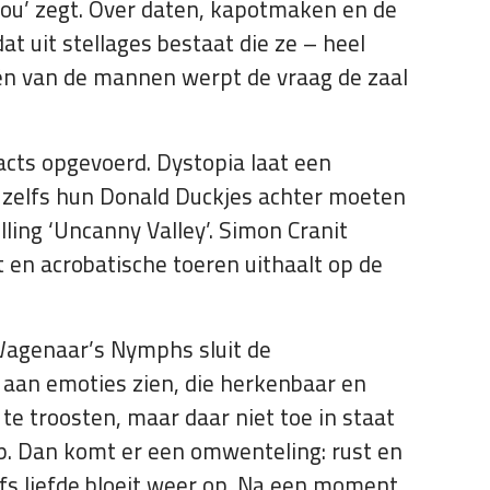
 jou’ zegt. Over daten, kapotmaken en de
 uit stellages bestaat die ze – heel
 Eén van de mannen werpt de vraag de zaal
acts opgevoerd. Dystopia laat een
n zelfs hun Donald Duckjes achter moeten
ling ‘Uncanny Valley’. Simon Cranit
en acrobatische toeren uithaalt op de
 Wagenaar’s Nymphs sluit de
a aan emoties zien, die herkenbaar en
e troosten, maar daar niet toe in staat
op. Dan komt er een omwenteling: rust en
elfs liefde bloeit weer op. Na een moment