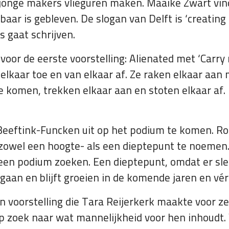
onge makers vlieguren maken. Maaike Zwart vindt
baar is gebleven. De slogan van Delft is ‘creating
s gaat schrijven.
voor de eerste voorstelling: Alienated met ‘Carry
lkaar toe en van elkaar af. Ze raken elkaar aan 
e komen, trekken elkaar aan en stoten elkaar af. 
Beeftink-Funcken uit op het podium te komen. Roel
zowel een hoogte- als een dieptepunt te noemen
e een podium zoeken. Een dieptepunt, omdat er sle
t gaan en blijft groeien in de komende jaren en vé
en voorstelling die Tara Reijerkerk maakte voor 
 zoek naar wat mannelijkheid voor hen inhoudt.