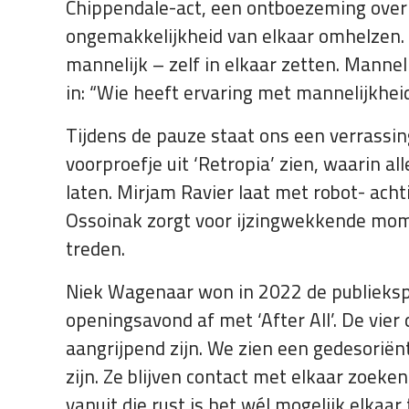
Chippendale-act, een ontboezeming over g
ongemakkelijkheid van elkaar omhelzen. 
mannelijk – zelf in elkaar zetten. Manne
in: “Wie heeft ervaring met mannelijkhei
Tijdens de pauze staat ons een verrassin
voorproefje uit ‘Retropia’ zien, waarin
laten. Mirjam Ravier laat met robot- acht
Ossoinak zorgt voor ijzingwekkende mome
treden.
Niek Wagenaar won in 2022 de publiekspri
openingsavond af met ‘After All’. De vie
aangrijpend zijn. We zien een gedesoriën
zijn. Ze blijven contact met elkaar zoek
vanuit die rust is het wél mogelijk elkaa