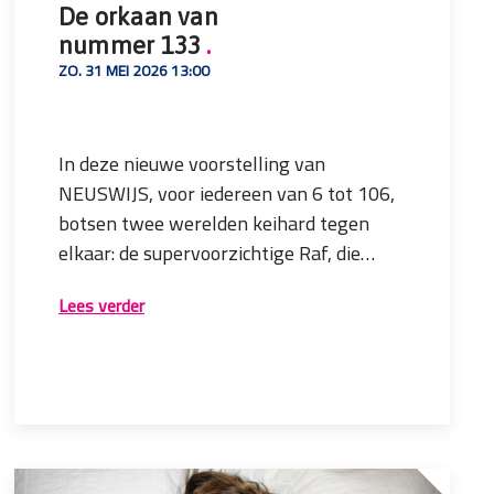
De orkaan van
nummer 133
.
ZO. 31 MEI 2026 13:00
In deze nieuwe voorstelling van
NEUSWIJS, voor iedereen van 6 tot 106,
botsen twee werelden keihard tegen
elkaar: de supervoorzichtige Raf, die
leeft in een huis vol kussens, en de
Bereid je voor! Pak je kussens in, doe je
Lees verder
vrolijke orkaan Veer, die zonder angst
reddingsvest om en neem genoeg
door het leven stormt.
pleisters mee. Een grote weg,
prikkeldraad, hoge gebouwen, diepe
zeeën, zelfgemaakte maaltijden, boze
Met weinig woorden, maar met veel
buren, betonnen wolken en scherpe
muziek, slapstick en vervreemdende
veren. Het avontuur van je leven begint