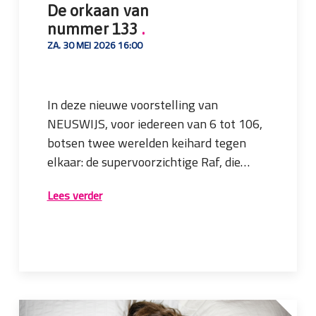
De orkaan van
nummer 133
.
ZA. 30 MEI 2026 16:00
In deze nieuwe voorstelling van
NEUSWIJS, voor iedereen van 6 tot 106,
botsen twee werelden keihard tegen
elkaar: de supervoorzichtige Raf, die
leeft in een huis vol kussens, en de
Bereid je voor! Pak je kussens in, doe je
Lees verder
vrolijke orkaan Veer, die zonder angst
reddingsvest om en neem genoeg
door het leven stormt.
pleisters mee. Een grote weg,
prikkeldraad, hoge gebouwen, diepe
zeeën, zelfgemaakte maaltijden, boze
Met weinig woorden, maar met veel
buren, betonnen wolken en scherpe
muziek, slapstick en vervreemdende
veren. Het avontuur van je leven begint