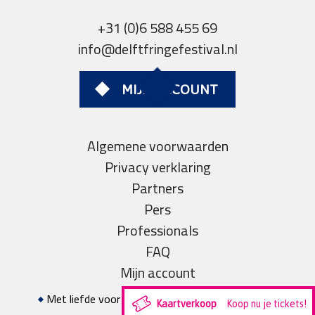
+31 (0)6 588 455 69
info@delftfringefestival.nl
MIJN ACCOUNT
Algemene voorwaarden
Privacy verklaring
Partners
Pers
Professionals
FAQ
Mijn account
Met liefde voor theater gerealiseerd door
Studio
Kaartverkoop
Koop nu je tickets!