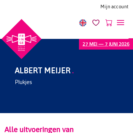
Let
Mijn account
op:
Deze
website
bevat
een
27 MEI — 7 JUNI 2026
toegankelijkheidssysteem.
ALBERT MEIJER
.
Plukjes
Alle uitvoeringen van