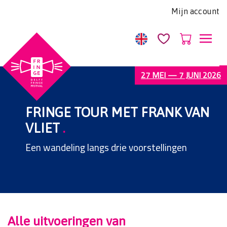
Let
Mijn account
op:
Deze
website
bevat
een
27 MEI — 7 JUNI 2026
toegankelijkheidssysteem.
FRINGE TOUR MET FRANK VAN
VLIET
.
Een wandeling langs drie voorstellingen
Alle uitvoeringen van