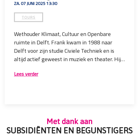
ZA. 07 JUNI 2025 13:30
TOURS
Wethouder Klimaat, Cultuur en Openbare
ruimte in Delft. Frank kwam in 1988 naar
Delft voor zijn studie Civiele Techniek en is
altijd actief geweest in muziek en theater. Hij
zet zich in voor de kunst- en cultuursector van
Alderman for Climate, Culture, and Public
Lees verder
Delft en neemt je graag mee op tour!
Space in Delft. Frank came to Delft in 1988 to
study Civil Engineering and has always been
active in music and theater. He is committed to
the arts and culture sector of Delft and is
Tijdsduur / Duration: 3 uur
happy to take you on a tour!
Startpunt / Starting point: The Social Hub
Met dank aan
Prijs / Price: € 39,50
SUBSIDIËNTEN EN BEGUNSTIGERS