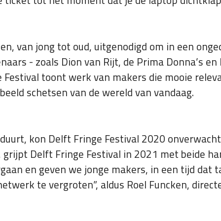
e ticket tot het moment dat je de laptop dichtklap
ereen, van jong tot oud, uitgenodigd om in een o
rs - zoals Dion van Rijt, de Prima Donna’s en h
ge Festival toont werk van makers die mooie relev
 beeld schetsen van de wereld van vandaag.
uurt, kon Delft Fringe Festival 2020 onverwacht
grijpt Delft Fringe Festival in 2021 met beide h
gaan en geven we jonge makers, in een tijd dat ta
twerk te vergroten”, aldus Roel Funcken, directeu