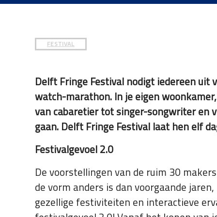
die
een
schermlezer
gebruiken;
FESTIVAL
Druk
op
Control-
Delft Fringe Festival nodigt iedereen uit 
F10
watch-marathon. In je eigen woonkamer, o
om
van cabaretier tot singer-songwriter en
een
gaan. Delft Fringe Festival laat hen elf 
toegankelijkheidsmenu
te
Festivalgevoel 2.0
openen.
De voorstellingen van de ruim 30 makers z
de vorm anders is dan voorgaande jaren, 
gezellige festiviteiten en interactieve 