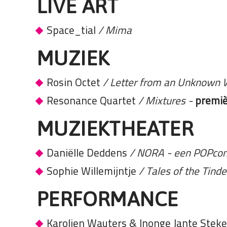
LIVE ART
Space_tial
/ Mima
MUZIEK
Rosin Octet
/ Letter from an Unknow
Resonance Quartet
/ Mixtures
-
premiè
MUZIEKTHEATER
Daniëlle Deddens
/ NORA - een POPco
Sophie Willemijntje
/ Tales of the Tind
PERFORMANCE
Karolien Wauters & Inonge Jante Stek