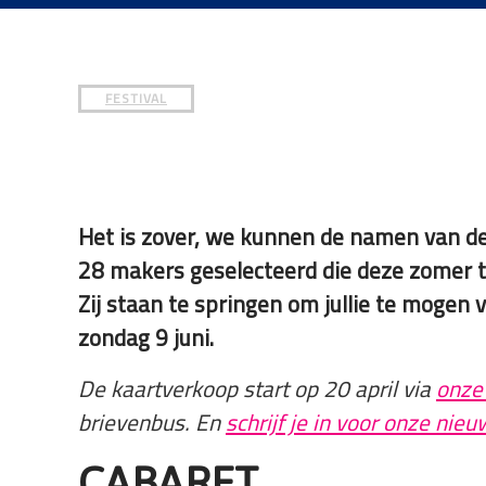
die
een
schermlezer
gebruiken;
FESTIVAL
Druk
op
Control-
F10
om
Het is zover, we kunnen de namen van de 
een
28 makers geselecteerd die deze zomer te 
toegankelijkheidsmenu
Zij staan te springen om jullie te mogen
te
zondag 9 juni.
openen.
De kaartverkoop start op 20 april via
onze
brievenbus. En
schrijf je in voor onze nieu
CABARET