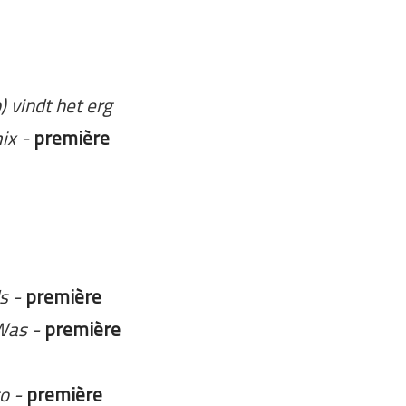
) vindt het erg
ix -
première
ds
-
première
 Was
-
première
go
-
première