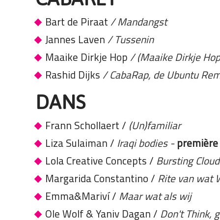
Bart de Piraat
/
Mandangst
Jannes Laven
/ Tussenin
Maaike Dirkje Hop
/ (Maaike Dirkje Hop
Rashid Dijks
/ CabaRap, de Ubuntu Rem
DANS
Frann Schollaert /
(Un)familiar
Liza Sulaiman /
Iraqi bodies
-
première
Lola Creative Concepts /
Bursting Clou
Margarida Constantino /
Rite van wat
Emma&Mariví /
Maar wat als wij
Ole Wolf & Yaniv Dagan /
Don't Think, 