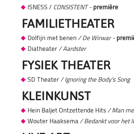
ISNESS /
CONSISTENT
-
première
FAMILIETHEATER
Dolfijn met benen
/ De Wirwar
-
premi
Diatheater
/ Aardster
FYSIEK THEATER
SD Theater
/
Ignoring the Body's Song
KLEINKUNST
Hein Baljet Ontzettende Hits
/ Man me
Wouter Haaksema
/ Bedankt voor het l