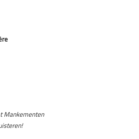
ère
t Mankementen
uisteren!