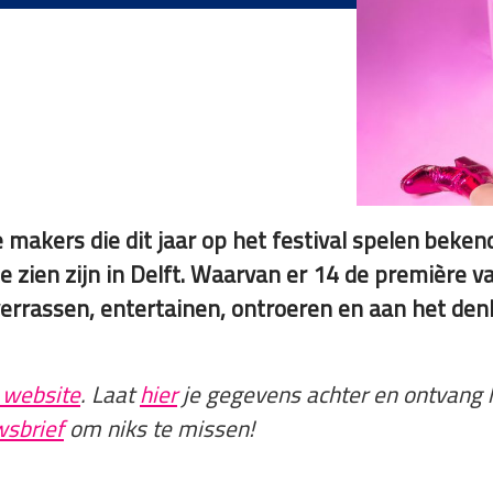
makers die dit jaar op het festival spelen beke
zien zijn in Delft. Waarvan er 14 de première van
 verrassen, entertainen, ontroeren en aan het de
 website
. Laat
hier
je gegevens achter en ontvang 
wsbrief
om niks te missen!