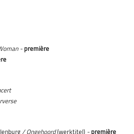
n Woman
-
première
re
ncert
erverse
elenburg
/
Ongehoord
(werktitel)
-
première