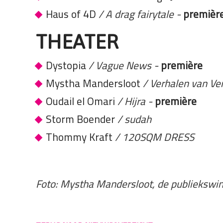
Haus of 4D
/ A drag fairytale
-
premièr
THEATER
Dystopia
/ Vague News
-
première
Mystha Mandersloot
/ Verhalen van V
Oudail el Omari
/
Hijra
-
première
Storm Boender
/
sudah
Thommy Kraft
/ 120SQM DRESS
Foto: Mystha Mandersloot, de publiekswinn