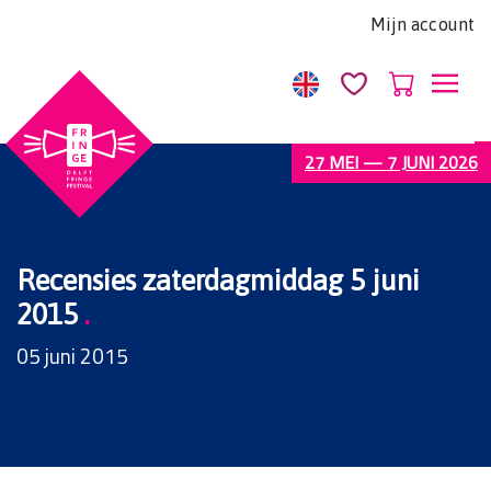
Let
Mijn account
op:
Deze
website
bevat
een
27 MEI — 7 JUNI 2026
toegankelijkheidssysteem.
Recensies zaterdagmiddag 5 juni
2015
.
05 juni 2015