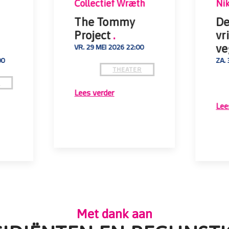
Collectief Wræth
Ni
The Tommy
De
Project
.
vr
VR. 29 MEI 2026 22:00
ve
00
ZA.
THEATER
R
Lees verder
Lee
Met dank aan