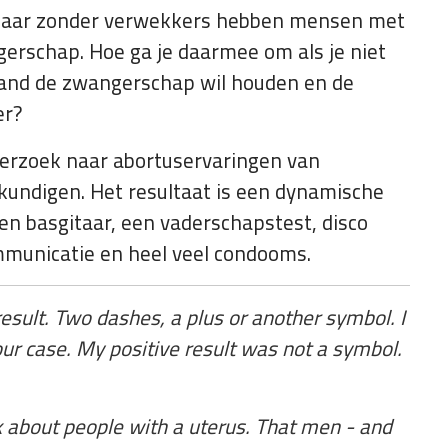
 Maar zonder verwekkers hebben mensen met
rschap. Hoe ga je daarmee om als je niet
mand de zwangerschap wil houden en de
er?
derzoek naar abortuservaringen van
kundigen. Het resultaat is een dynamische
n basgitaar, een vaderschapstest, disco
mmunicatie en heel veel condooms.
 result. Two dashes, a plus or another symbol. I
ur case. My positive result was not a symbol.
k about people with a uterus. That men - and