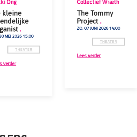
kki Ong
Collectief Wræth
 kleine
The Tommy
iendelijke
Project
.
ZO. 07 JUNI 2026 14:00
ganist
.
 30 MEI 2026 15:00
THEATER
THEATER
Lees verder
s verder