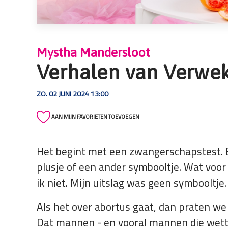
die
een
schermlezer
gebruiken;
Mystha Mandersloot
Druk
Verhalen van Verwe
op
Control-
ZO. 02 JUNI 2024 13:00
F10
om
AAN MIJN FAVORIETEN TOEVOEGEN
een
toegankelijkheidsmenu
te
Het begint met een zwangerschapstest. E
openen.
plusje of een ander symbooltje. Wat voor
ik niet. Mijn uitslag was geen symbooltje
Als het over abortus gaat, dan praten 
Dat mannen - en vooral mannen die wet