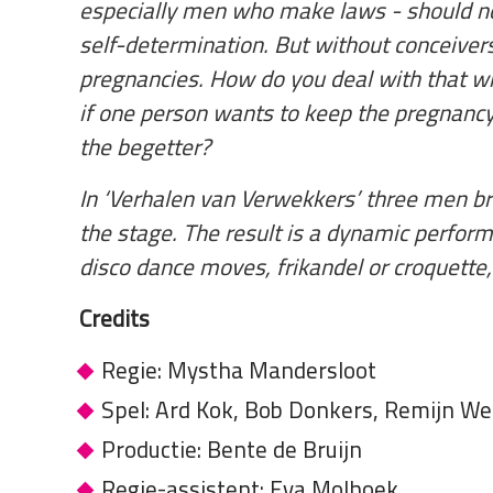
especially men who make laws - should not 
self-determination. But without conceiver
pregnancies. How do you deal with that w
if one person wants to keep the pregnancy
the begetter?
In ‘Verhalen van Verwekkers’ three men bri
the stage. The result is a dynamic performa
disco dance moves, frikandel or croquett
Credits
Regie: Mystha Mandersloot
Spel: Ard Kok, Bob Donkers, Remijn We
Productie: Bente de Bruijn
Regie-assistent: Eva Molhoek