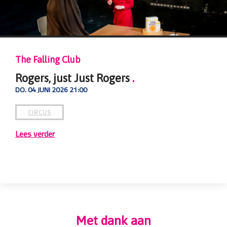
 Club
The Fall
ust Just Rogers
.
Rogers
26 21:00
ZA. 06 JUN
CIRCU
Lees verd
Met dank aan