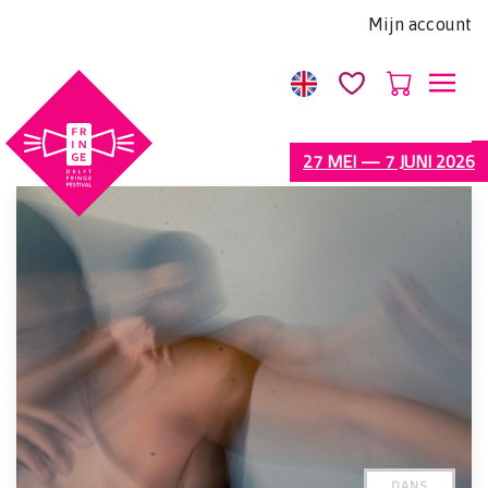
Let
Mijn account
op:
Deze
website
bevat
een
27 MEI — 7 JUNI 2026
toegankelijkheidssysteem.
DANS