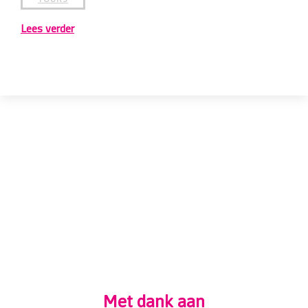
Fringe Surprise Tour met 'Insider'
Ontdek Delft Fringe Festival
Fringe ‘insider’
.
ZO. 07 JUNI 2026 12:30
TOURS
Lees verder
Met dank aan