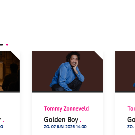
L
.
Tommy Zonneveld
To
y
.
Golden Boy
.
Go
00
ZO. 07 JUNI 2026 14:00
ZO.