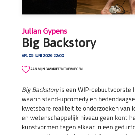
die
een
schermlezer
gebruiken;
Julian Gypens
Druk
Big Backstory
op
Control-
VR. 05 JUNI 2026 22:00
F10
om
AAN MIJN FAVORIETEN TOEVOEGEN
een
toegankelijkheidsmenu
te
Big Backstory
is een WIP-debuutvoorstelli
openen.
waarin stand-upcomedy en hedendaagse
kwetsbare realiteit te onderzoeken van l
en wetenschappelijk niveau geen kont hee
kunstvormen tegen elkaar in een gedurf