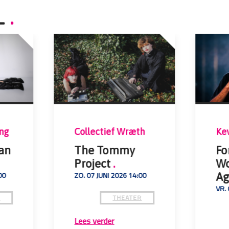
L
.
ng
Collectief Wræth
Ke
van
The Tommy
For
Project
.
Wo
00
ZO. 07 JUNI 2026 14:00
Ag
VR. 
R
THEATER
Lees verder