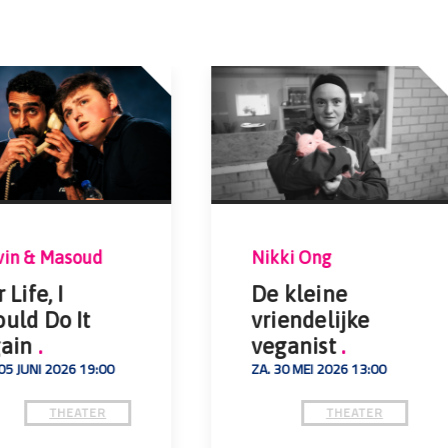
vin & Masoud
Nikki Ong
 Life, I
De kleine
uld Do It
vriendelijke
ain
.
veganist
.
05 JUNI 2026 19:00
ZA. 30 MEI 2026 13:00
THEATER
THEATER