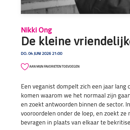
die
een
schermlezer
gebruiken;
Nikki Ong
Druk
De kleine vriendelij
op
Control-
DO. 04 JUNI 2026 21:00
F10
om
AAN MIJN FAVORIETEN TOEVOEGEN
een
toegankelijkheidsmenu
te
Een veganist dompelt zich een jaar lang o
openen.
komen waarom we het normaal zijn gaan v
en zoekt antwoorden binnen de sector. I
vooroordelen onder de loep, en zoekt ze 
bevragen in plaats van elkaar te bekritis