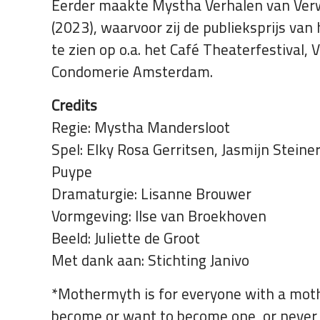
Eerder maakte Mystha Verhalen van V
(2023), waarvoor zij de publieksprijs van
te zien op o.a. het Café Theaterfestival, 
Condomerie Amsterdam.
Credits
Regie: Mystha Mandersloot
Spel: Elky Rosa Gerritsen, Jasmijn Steine
Puype
Dramaturgie: Lisanne Brouwer
Vormgeving: Ilse van Broekhoven
Beeld: Juliette de Groot
Met dank aan: Stichting Janivo
*Mothermyth is for everyone with a mothe
become or want to become one, or never w