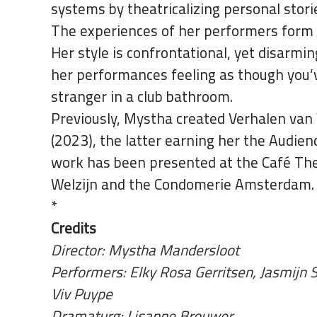
systems by theatricalizing personal stori
The experiences of her performers form th
Her style is confrontational, yet disarmi
her performances feeling as though you’v
stranger in a club bathroom.
Previously, Mystha created Verhalen 
(2023), the latter earning her the Audien
work has been presented at the Café Thea
Welzijn and the Condomerie Amsterdam.
*
Credits
Director: Mystha Mandersloot
Performers: Elky Rosa Gerritsen, Jasmijn S
Viv Puype
Dramaturg: Lisanne Brouwer