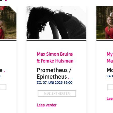
Max Simon Bruins
My
& Femke Hulsman
Ma
he
.
Prometheus /
M
0
ZA. 
Epimetheus
.
ZO. 07 JUNI 2026 15:00
R
MUZIEKTHEATER
Lee
Lees verder