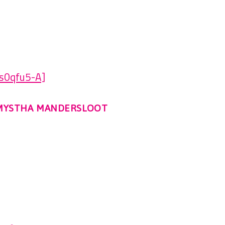
s0qfu5-A]
 MYSTHA MANDERSLOOT
L
.