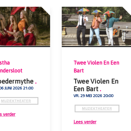
stha
Twee Violen En Een
ndersloot
Bart
oedermythe
.
Twee Violen En
06 JUNI 2026 21:00
Een Bart
.
VR. 29 MEI 2026 20:00
MUZIEKTHEATER
MUZIEKTHEATER
s verder
Lees verder