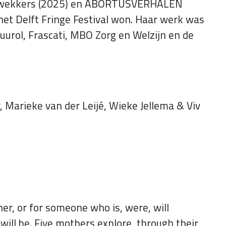
erwekkers (2025) en ABORTUSVERHALEN
 het Delft Fringe Festival won. Haar werk was
Vuurol, Frascati, MBO Zorg en Welzijn en de
r, Marieke van der Leijé, Wieke Jellema & Viv
r, or for someone who is, were, will
ill be. Five mothers explore, through their