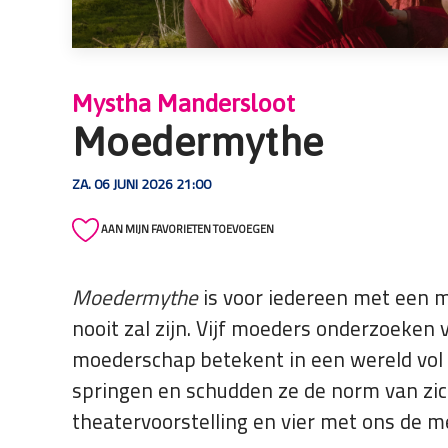
die
een
schermlezer
gebruiken;
Mystha Mandersloot
Druk
Moedermythe
op
Control-
ZA. 06 JUNI 2026 21:00
F10
om
AAN MIJN FAVORIETEN TOEVOEGEN
een
toegankelijkheidsmenu
te
Moedermythe
is voor iedereen met een m
openen.
nooit zal zijn. Vijf moeders onderzoeken 
moederschap betekent in een wereld vol
springen en schudden ze de norm van zic
theatervoorstelling en vier met ons de