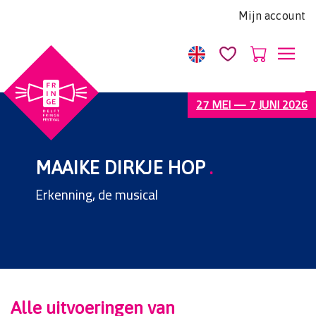
Let
Mijn account
op:
Deze
website
bevat
een
27 MEI — 7 JUNI 2026
toegankelijkheidssysteem.
MAAIKE DIRKJE HOP
.
Erkenning, de musical
Alle uitvoeringen van