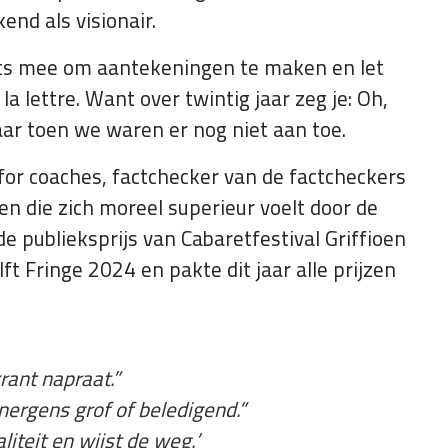
nd als visionair.
ets mee om aantekeningen te maken en let
a lettre. Want over twintig jaar zeg je: Oh,
ar toen we waren er nog niet aan toe.
for coaches, factchecker van de factcheckers
n die zich moreel superieur voelt door de
publieksprijs van Cabaretfestival Griffioen
t Fringe 2024 en pakte dit jaar alle prijzen
krant napraat.”
nergens grof of beledigend.”
iteit en wijst de weg.’