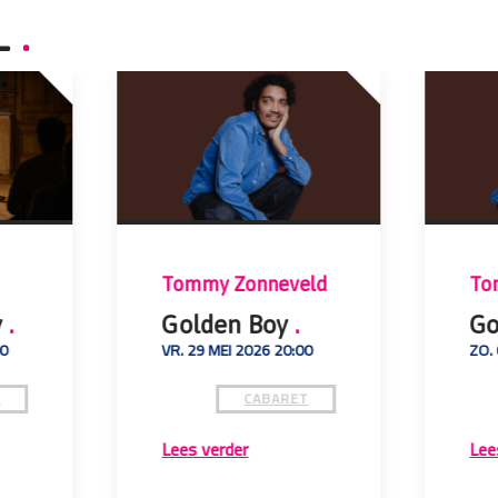
L
.
Tommy Zonneveld
To
y
.
Golden Boy
.
Go
00
VR. 29 MEI 2026 20:00
ZO.
T
CABARET
Lees verder
Lee