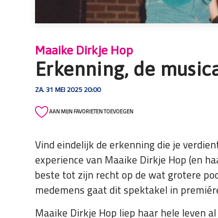
die
een
schermlezer
gebruiken;
Maaike Dirkje Hop
Druk
Erkenning, de music
op
Control-
ZA. 31 MEI 2025 20:00
F10
om
AAN MIJN FAVORIETEN TOEVOEGEN
een
toegankelijkheidsmenu
te
Vind eindelijk de erkenning die je verdie
openen.
experience van Maaike Dirkje Hop (en ha
beste tot zijn recht op de wat grotere pod
medemens gaat dit spektakel in premiére 
Maaike Dirkje Hop liep haar hele leven al