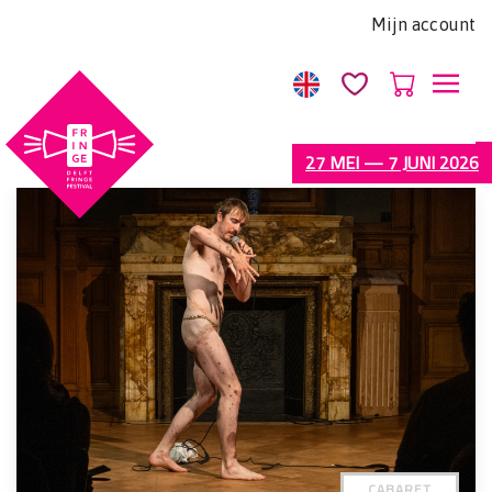
Let
Mijn account
op:
Deze
website
bevat
een
27 MEI — 7 JUNI 2026
toegankelijkheidssysteem.
CABARET