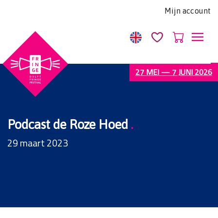
Let
Mijn account
op:
Deze
website
bevat
een
27 MEI — 7 JUNI 2026
toegankelijkheidssysteem.
Podcast de Roze Hoed
.
29 maart 2023