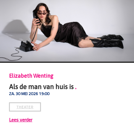
Kevin & Masoud
 is
.
For Life, I Would
DO. 04 JUNI 2026 22:00
THEATER
Lees verder