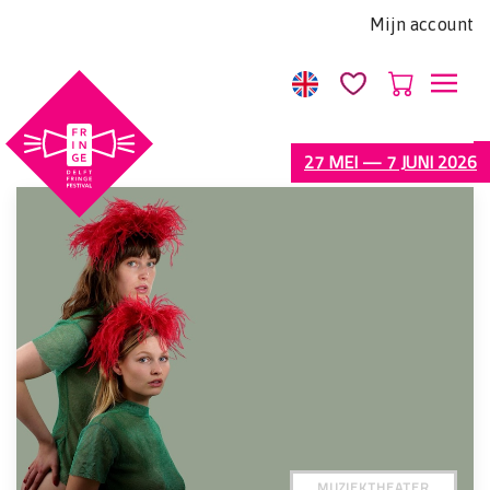
Let
Mijn account
op:
Deze
website
bevat
een
27 MEI — 7 JUNI 2026
toegankelijkheidssysteem.
MUZIEKTHEATER