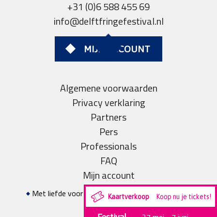
+31 (0)6 588 455 69
info@delftfringefestival.nl
MIJN ACCOUNT
Algemene voorwaarden
Privacy verklaring
Partners
Pers
Professionals
FAQ
Mijn account
Met liefde voor theater gerealiseerd door
Studio
Kaartverkoop
Koop nu je tickets!
Projectie
Festival