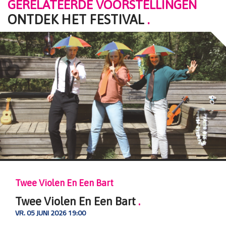
GERELATEERDE VOORSTELLINGEN
ONTDEK HET FESTIVAL
.
Bart
Twee Violen En 
Een Bart
.
Twee Violen 
VR. 29 MEI 2026 20:0