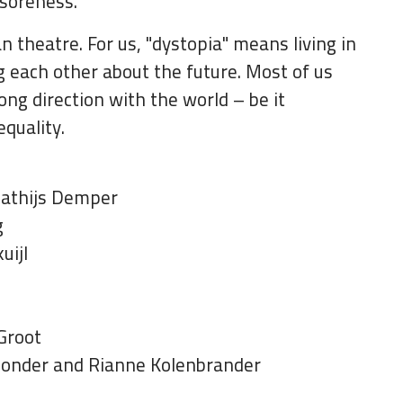
 soreness.
theatre. For us, "dystopia" means living in
g each other about the future. Most of us
ng direction with the world – be it
equality.
Mathijs Demper
g
uijl
 Groot
aponder and Rianne Kolenbrander