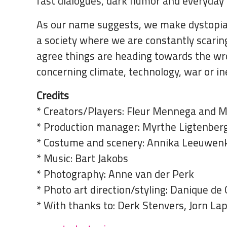
fast dialogues, dark humor and everyday
As our name suggests, we make dystopian 
a society where we are constantly scarin
agree things are heading towards the wro
concerning climate, technology, war or in
Credits
* Creators/Players: Fleur Mennega and 
* Production manager: Myrthe Ligtenber
* Costume and scenery: Annika Leeuwenk
* Music: Bart Jakobs
* Photography: Anne van der Perk
* Photo art direction/styling: Danique de
* With thanks to: Derk Stenvers, Jorn L