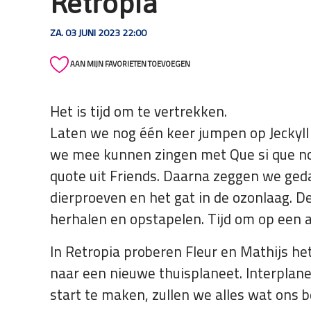
Retropia
die
een
ZA. 03 JUNI 2023 22:00
schermlezer
gebruiken;
AAN MIJN FAVORIETEN TOEVOEGEN
Druk
op
Het is tijd om te vertrekken.
Control-
Laten we nog één keer jumpen op Jeckyll
F10
om
we mee kunnen zingen met Que si que no
een
quote uit Friends. Daarna zeggen we geda
toegankelijkheidsmenu
dierproeven en het gat in de ozonlaag. D
te
openen.
herhalen en opstapelen. Tijd om op een 
In Retropia proberen Fleur en Mathijs he
naar een nieuwe thuisplaneet. Interplane
start te maken, zullen we alles wat ons 