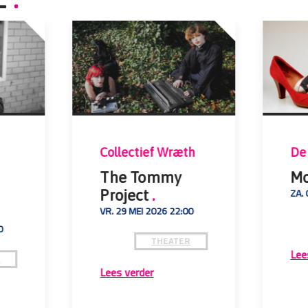
Collectief Wræth
De
The Tommy
Mo
ZA. 
Project
.
VR. 29 MEI 2026 22:00
0
THEATER
Lee
R
Lees verder