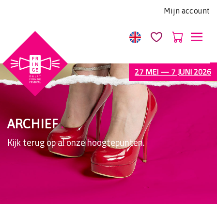
Let
Mijn account
op:
Deze
website
bevat
een
27 MEI — 7 JUNI 2026
toegankelijkheidssysteem.
ARCHIEF
.
Kijk terug op al onze hoogtepunten.