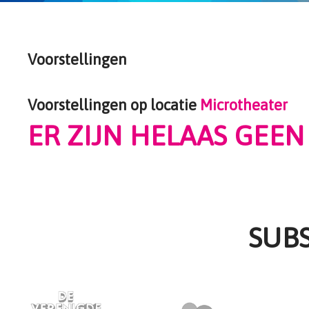
die
een
schermlezer
Voorstellingen
gebruiken;
Druk
op
Voorstellingen op locatie
Microtheater
Control-
F10
ER ZIJN HELAAS GEE
om
een
toegankelijkheidsmenu
te
openen.
SUB