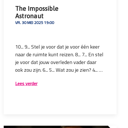
The Impossible
Astronaut
VR. 30 MEI 2025 19:00
10... 9... Stel je voor dat je voor één keer
naar de ruimte kunt reizen. 8... 7... En stel
je voor dat jouw overleden vader daar
ook zou zijn. 6... 5... Wat zou je zien? 4... 3...
Wat zou je voelen? 2... En wat zou je
In The Impossible Astronaut neemt
Lees verder
zeggen? 1... 0... Ignition... lift-off...
Astrid Klein Haneveld haar publiek mee
op een ruimtereis vol rouw en science
fiction, op zoek naar haar overleden
vader. Deze theatrale
Biografie
solodansvoorstelling combineert de
Astrid Rozemarijn Klein Haneveld (1997,